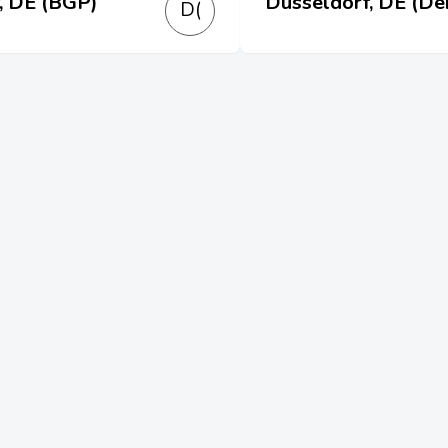
, DE (BGP)
Düsseldorf, DE (De
D(