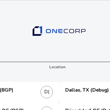
Location
 (BGP)
Dallas, TX (Debug)
D(